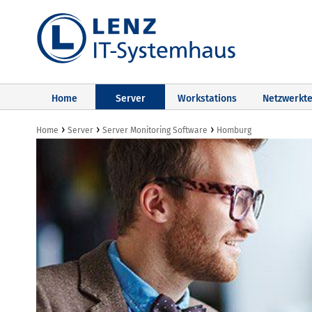
Home
Server
Workstations
Netzwerkte
›
›
›
Home
Server
Server Monitoring Software
Homburg