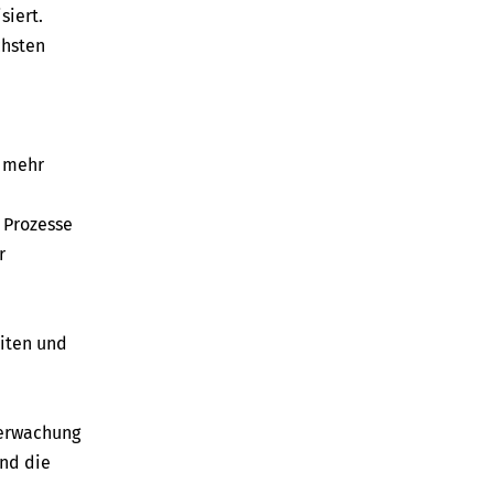
siert.
chsten
t mehr
 Prozesse
r
iten und
berwachung
nd die