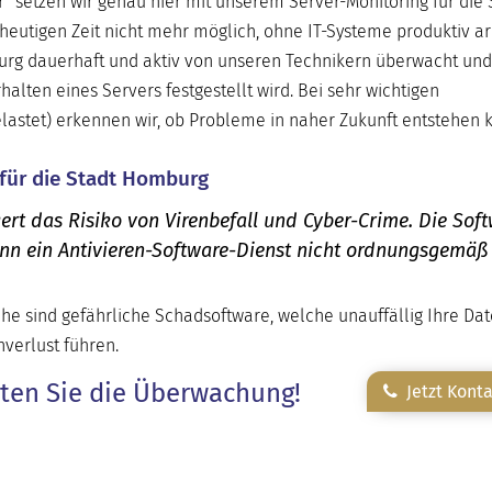
r“ setzen wir genau hier mit unserem Server-Monitoring für die 
heutigen Zeit nicht mehr möglich, ohne IT-Systeme produktiv ar
urg dauerhaft und aktiv von unseren Technikern überwacht und
alten eines Servers festgestellt wird. Bei sehr wichtigen
elastet) erkennen wir, ob Probleme in naher Zukunft entstehen 
 für die Stadt Homburg
ert das Risiko von Virenbefall und Cyber-Crime. Die Sof
enn ein Antivieren-Software-Dienst nicht ordnungsgemäß
he sind gefährliche Schadsoftware, welche unauffällig Ihre Da
verlust führen.
rten Sie die Überwachung!
Jetzt Kont