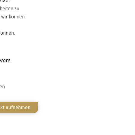
Stadt
beiten zu
 wir können
können.
tware
ten
akt aufnehmen!