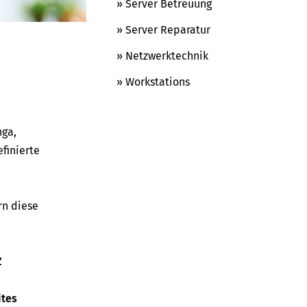
» Server Betreuung
» Server Reparatur
» Netzwerktechnik
» Workstations
nga,
finierte
rn diese
Z
ites