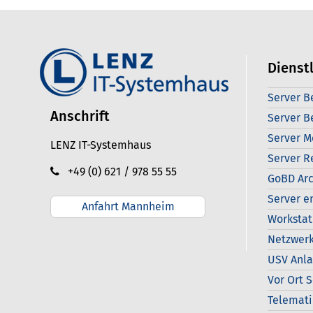
Dienst
Server B
Anschrift
Server B
Server M
LENZ IT-Systemhaus
Server R
+49 (0) 621 / 978 55 55
GoBD Arc
Server e
Anfahrt Mannheim
Workstat
Netzwerk
USV Anl
Vor Ort 
Telemati