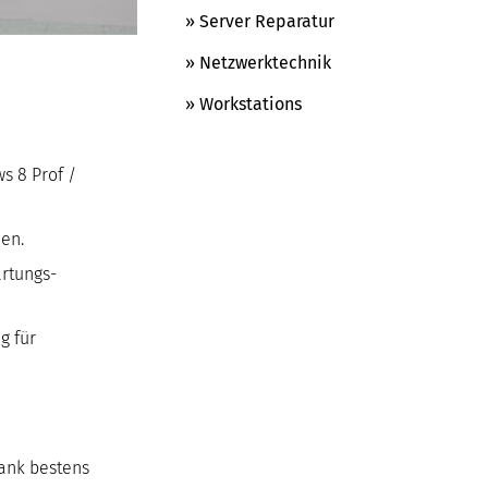
» Server Reparatur
» Netzwerktechnik
» Workstations
s 8 Prof /
hen.
artungs-
ng
für
ank bestens