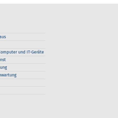
aus
omputer und IT-Geräte
nst
dung
nwartung