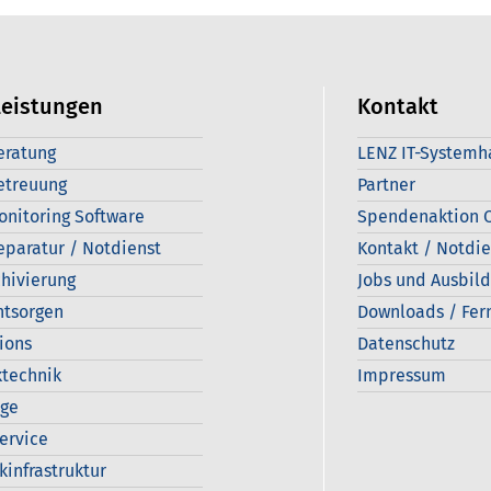
leistungen
Kontakt
eratung
LENZ IT-Systemh
etreuung
Partner
onitoring Software
Spendenaktion C
eparatur / Notdienst
Kontakt / Notdie
hivierung
Jobs und Ausbil
ntsorgen
Downloads / Fer
ions
Datenschutz
technik
Impressum
age
Service
kinfrastruktur