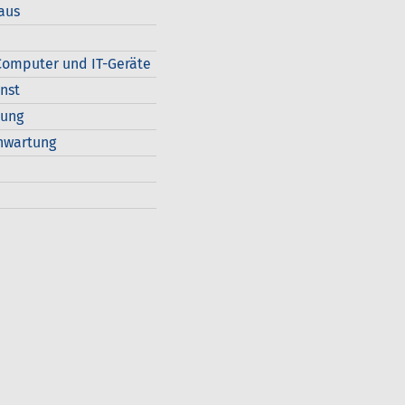
aus
omputer und IT-Geräte
nst
dung
nwartung