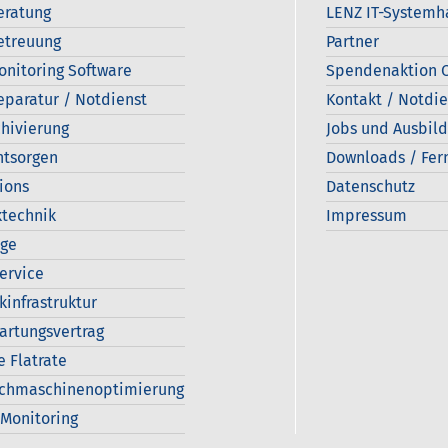
eratung
LENZ IT-Systemh
etreuung
Partner
onitoring Software
Spendenaktion C
eparatur / Notdienst
Kontakt / Notdie
hivierung
Jobs und Ausbil
ntsorgen
Downloads / Fer
ions
Datenschutz
technik
Impressum
age
Service
kinfrastruktur
artungsvertrag
e Flatrate
uchmaschinenoptimierung
Monitoring