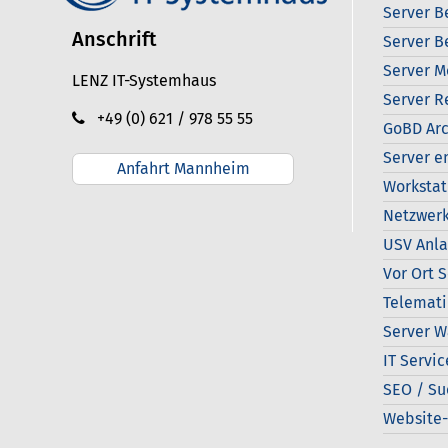
Server B
Anschrift
Server B
Server M
LENZ IT-Systemhaus
Server R
+49 (0) 621 / 978 55 55
GoBD Arc
Server e
Anfahrt Mannheim
Workstat
Netzwerk
USV Anl
Vor Ort 
Telemati
Server W
IT Servic
SEO / S
Website-