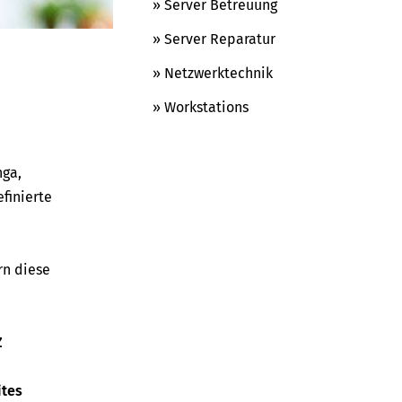
» Server Betreuung
» Server Reparatur
» Netzwerktechnik
» Workstations
nga,
finierte
rn diese
Z
ites