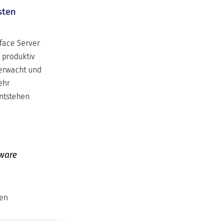
sten
rface Server
 produktiv
berwacht und
ehr
entstehen
tware
ten