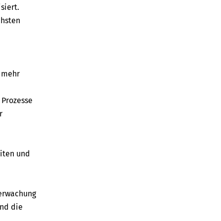
siert.
chsten
t mehr
 Prozesse
r
iten und
berwachung
nd die