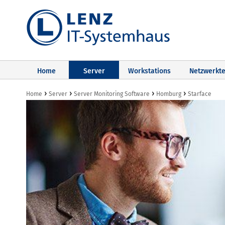
Home
Server
Workstations
Netzwerkte
›
›
›
›
Home
Server
Server Monitoring Software
Homburg
Starface