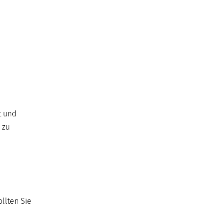
t und
 zu
ollten Sie