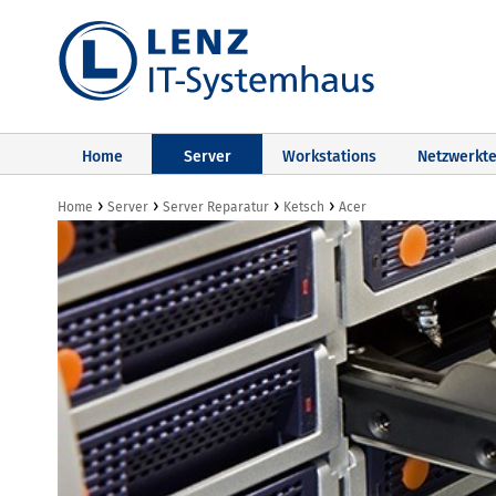
Home
Server
Workstations
Netzwerkte
›
›
›
›
Home
Server
Server Reparatur
Ketsch
Acer