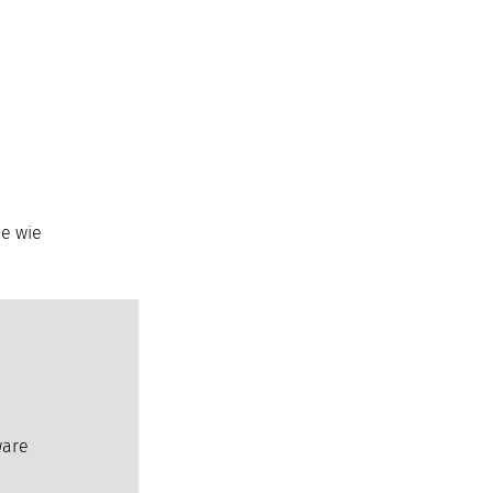
le wie
ware