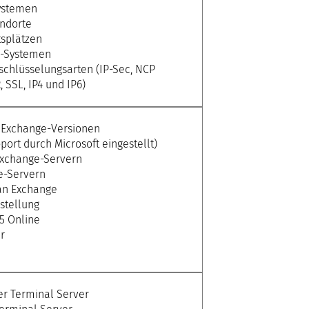
Systemen
ndorte
tsplätzen
N-Systemen
schlüsselungsarten (IP-Sec, NCP
SSL, IP4 und IP6)
r Exchange-Versionen
ort durch Microsoft eingestellt)
Exchange-Servern
e-Servern
an Exchange
stellung
65 Online
r
er Terminal Server