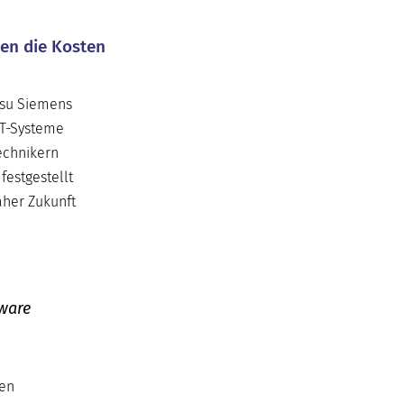
nen die Kosten
itsu Siemens
IT-Systeme
echnikern
festgestellt
aher Zukunft
tware
ten