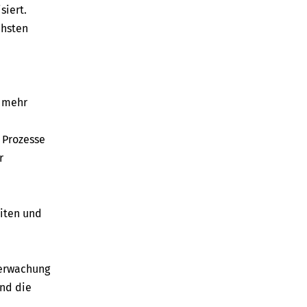
siert.
chsten
t mehr
 Prozesse
r
iten und
berwachung
nd die