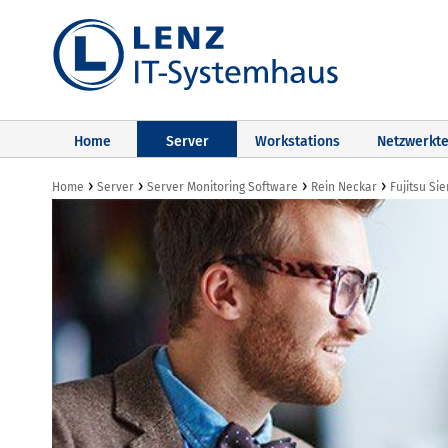
Home
Server
Workstations
Netzwerkte
›
›
›
›
Home
Server
Server Monitoring Software
Rein Neckar
Fujitsu Si