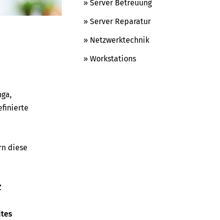
» Server Betreuung
» Server Reparatur
» Netzwerktechnik
» Workstations
nga,
finierte
rn diese
Z
ites