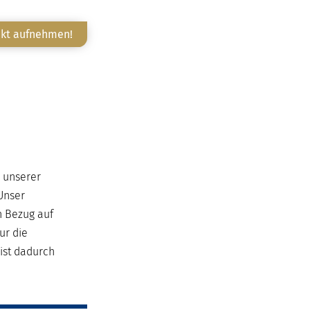
akt aufnehmen!
e unserer
Unser
n Bezug auf
ur die
ist dadurch