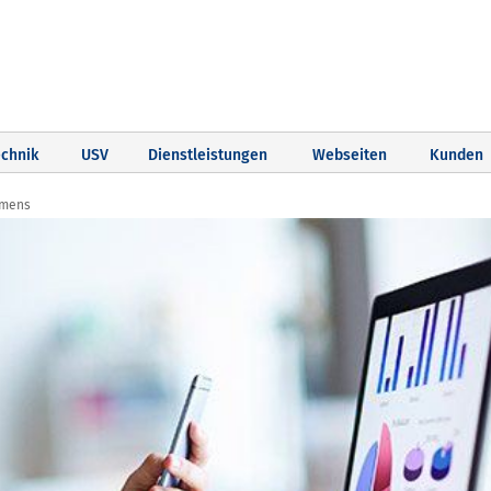
chnik
USV
Dienstleistungen
Webseiten
Kunden
emens