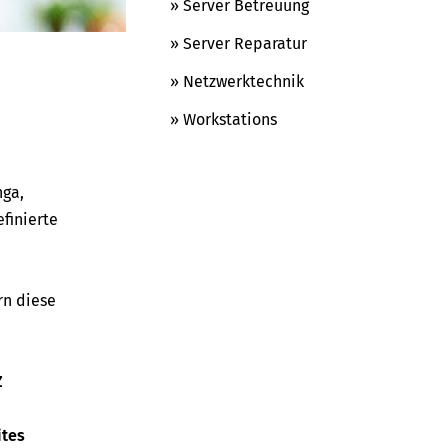
» Server Betreuung
» Server Reparatur
» Netzwerktechnik
» Workstations
nga,
finierte
rn diese
Z
ites