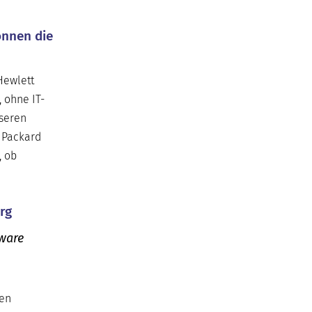
önnen die
Hewlett
, ohne IT-
nseren
 Packard
, ob
rg
tware
ten