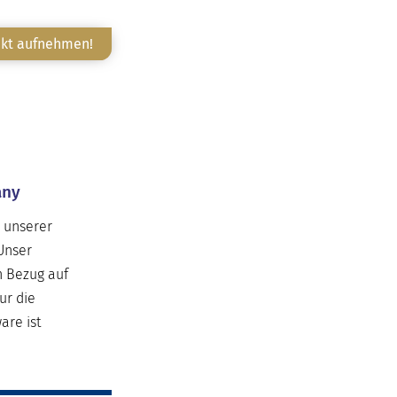
akt aufnehmen!
any
e unserer
Unser
n Bezug auf
ur die
are ist