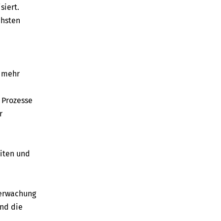
siert.
chsten
t mehr
 Prozesse
r
iten und
berwachung
nd die