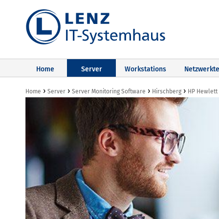
Home
Server
Workstations
Netzwerkte
›
›
›
›
Home
Server
Server Monitoring Software
Hirschberg
HP Hewlett