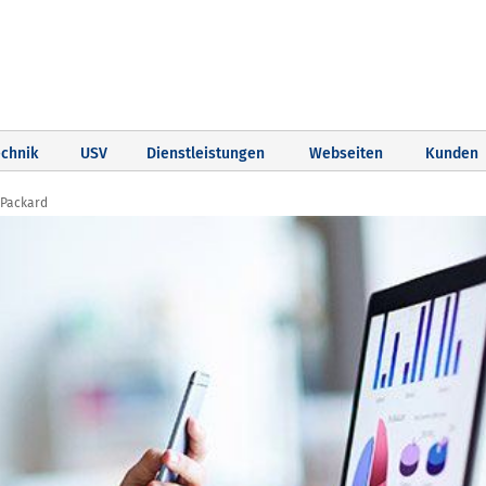
chnik
USV
Dienstleistungen
Webseiten
Kunden
 Packard