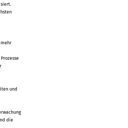
siert.
chsten
t mehr
 Prozesse
r
iten und
berwachung
nd die