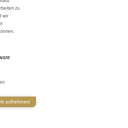
Stadt
rbeiten zu
d wir
en
können.
tware
ten
akt aufnehmen!