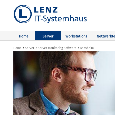
Home
Server
Workstations
Netzwerkte
›
›
›
Home
Server
Server Monitoring Software
Bensheim