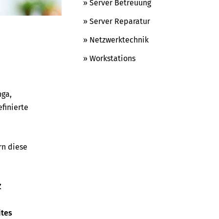
» Server Betreuung
» Server Reparatur
» Netzwerktechnik
» Workstations
nga,
finierte
rn diese
Z
ites