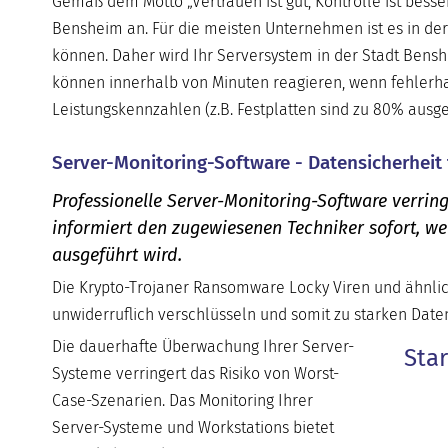
Gemäß dem Motto „Vertrauen ist gut, Kontrolle ist besse
Bensheim an. Für die meisten Unternehmen ist es in der
können. Daher wird Ihr Serversystem in der Stadt Bens
können innerhalb von Minuten reagieren, wenn fehlerhaft
Leistungskennzahlen (z.B. Festplatten sind zu 80% ausg
Server-Monitoring-Software - Datensicherheit
Professionelle Server-Monitoring-Software verring
informiert den zugewiesenen Techniker sofort, w
ausgeführt wird.
Die Krypto-Trojaner Ransomware Locky Viren und ähnlic
unwiderruflich verschlüsseln und somit zu starken Daten
Die dauerhafte Überwachung Ihrer Server-
Sta
Systeme verringert das Risiko von Worst-
Case-Szenarien. Das Monitoring Ihrer
Server-Systeme und Workstations bietet