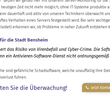
r“ setzen wir genau hier mit unserem Server-Monitoring für die 
 heutigen Zeit nicht mehr möglich, ohne IT-Systeme produktiv a
heim dauerhaft und aktiv von unseren Technikern überwacht un
es Verhalten eines Servers festgestellt wird. Bei sehr wichtig
elastet) erkennen wir, ob Probleme in naher Zukunft entstehen 
 für die Stadt Bensheim
ert das Risiko von Virenbefall und Cyber-Crime. Die Sof
enn ein Antivieren-Software-Dienst nicht ordnungsgemäß
he sind gefährliche Schadsoftware, welche unauffällig Ihre Da
verlust führen.
rten Sie die Überwachung!
Jetzt Kont