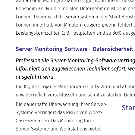
Gemäß dem Motto „Vertrauen ist gut, Kontrolle ist besse
Bensheim an. Für die meisten Unternehmen ist es in der
können. Daher wird Ihr Serversystem in der Stadt Bens
können innerhalb von Minuten reagieren, wenn fehlerhaft
Leistungskennzahlen (z.B. Festplatten sind zu 80% ausg
Server-Monitoring-Software - Datensicherheit
Professionelle Server-Monitoring-Software verring
informiert den zugewiesenen Techniker sofort, w
ausgeführt wird.
Die Krypto-Trojaner Ransomware Locky Viren und ähnlic
unwiderruflich verschlüsseln und somit zu starken Daten
Die dauerhafte Überwachung Ihrer Server-
Sta
Systeme verringert das Risiko von Worst-
Case-Szenarien. Das Monitoring Ihrer
Server-Systeme und Workstations bietet