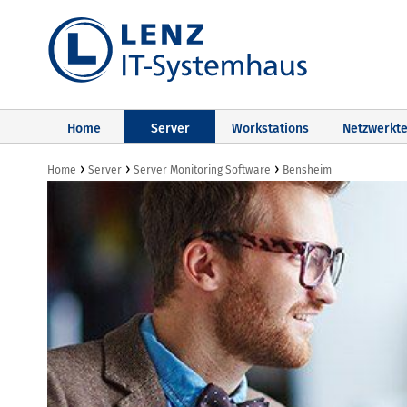
Home
Server
Workstations
Netzwerkte
›
›
›
Home
Server
Server Monitoring Software
Bensheim