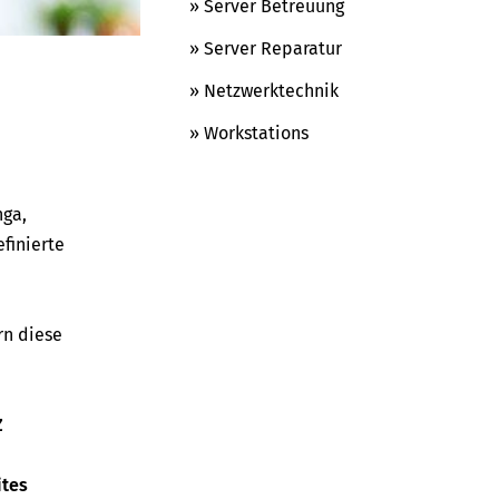
» Server Betreuung
» Server Reparatur
» Netzwerktechnik
» Workstations
nga,
finierte
rn diese
Z
ites