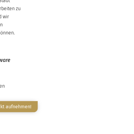
Stadt
rbeiten zu
d wir
en
können.
tware
ten
akt aufnehmen!