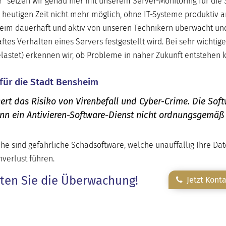
r“ setzen wir genau hier mit unserem Server-Monitoring für die 
 heutigen Zeit nicht mehr möglich, ohne IT-Systeme produktiv a
heim dauerhaft und aktiv von unseren Technikern überwacht un
es Verhalten eines Servers festgestellt wird. Bei sehr wichtig
elastet) erkennen wir, ob Probleme in naher Zukunft entstehen 
 für die Stadt Bensheim
ert das Risiko von Virenbefall und Cyber-Crime. Die Sof
enn ein Antivieren-Software-Dienst nicht ordnungsgemäß
he sind gefährliche Schadsoftware, welche unauffällig Ihre Da
verlust führen.
rten Sie die Überwachung!
Jetzt Kont