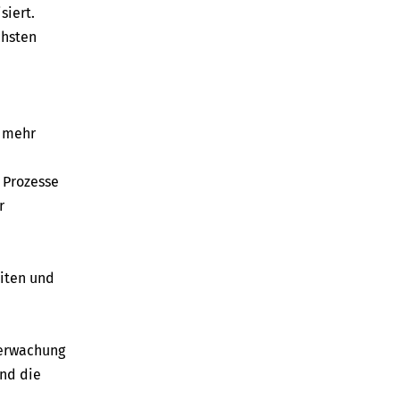
siert.
chsten
t mehr
 Prozesse
r
iten und
berwachung
nd die