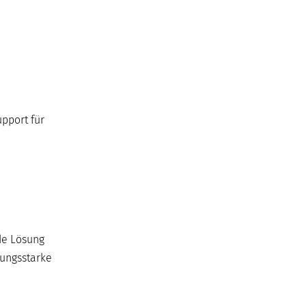
pport für
de Lösung
tungsstarke