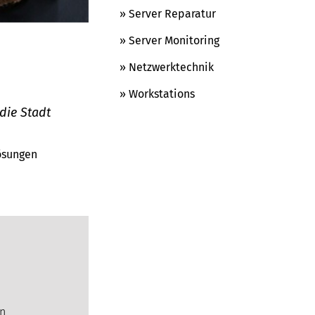
» Server Reparatur
» Server Monitoring
» Netzwerktechnik
» Workstations
die Stadt
Lösungen
en