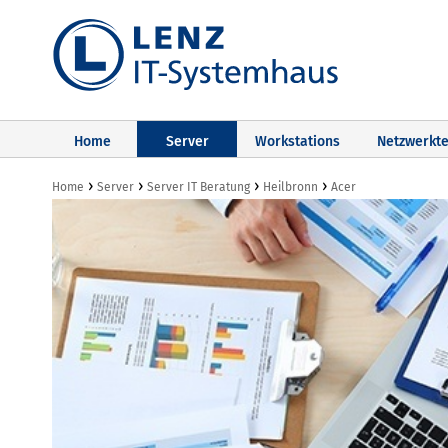
Home
Server
Workstations
Netzwerkte
›
›
›
›
Home
Server
Server IT Beratung
Heilbronn
Acer