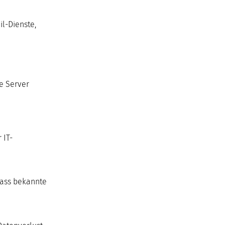
il-Dienste,
e Server
 IT-
dass bekannte