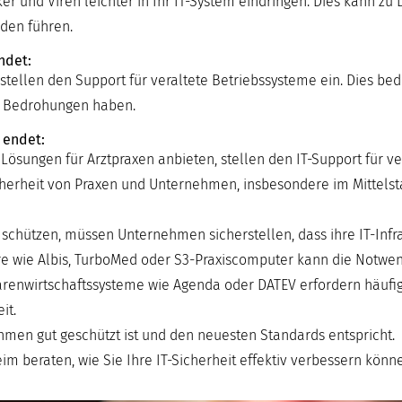
und Viren leichter in Ihr IT-System eindringen. Dies kann zu 
den führen.
ndet:
stellen den Support für veraltete Betriebssysteme ein. Dies bed
e Bedrohungen haben.
 endet:
 Lösungen für Arztpraxen anbieten, stellen den IT-Support für v
Sicherheit von Praxen und Unternehmen, insbesondere im Mittels
ützen, müssen Unternehmen sicherstellen, dass ihre IT-Infras
tware wie Albis, TurboMed oder S3-Praxiscomputer kann die Notwen
renwirtschaftssysteme wie Agenda oder DATEV erfordern häufig
it.
nehmen gut geschützt ist und den neuesten Standards entspricht.
m beraten, wie Sie Ihre IT-Sicherheit effektiv verbessern könn