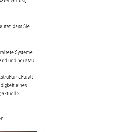
Datenverlust,
eutet, dass Sie
eraltete Systeme
tand und bei KMU
truktur aktuell
digkeit eines
 aktuelle
en.