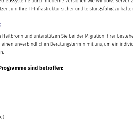
-Betriebssysteme durch moderne Versionen wie Windows Server 2
n, um Ihre IT-Infrastruktur sicher und leistungsfähig zu halten
:
n Heilbronn und unterstützen Sie bei der Migration Ihrer beste
 einen unverbindlichen Beratungstermin mit uns, um ein indivi
n.
Programme sind betroffen:
e)