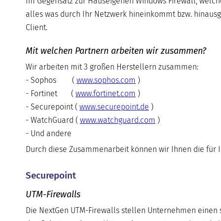
Im Gegensatz zur Hauseigenen Windows Firewall, welch
alles was durch Ihr Netzwerk hineinkommt bzw. hinausge
Client.
Mit welchen Partnern arbeiten wir zusammen?
Wir arbeiten mit 3 großen Herstellern zusammen:
- Sophos (
www.sophos.com
)
- Fortinet (
www.fortinet.com
)
- Securepoint (
www.securepoint.de
)
- WatchGuard (
www.watchguard.com
)
- Und andere
Durch diese Zusammenarbeit können wir Ihnen die für 
Securepoint
UTM-Firewalls
Die NextGen UTM-Firewalls stellen Unternehmen einen si