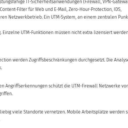
tungsfähige IT-Sicherheitsanwendungen (Firewall, VPN-Gateway
Content-Filter für Web und E-Mail, Zero-Hour-Protection, IDS,
eren Netzwerkbetrieb. Ein UTM-System, an einem zentralen Punkt
Einzelne UTM-Funktionen müssen nicht extra lizensiert werden
ection werden Zugriffsbeschränkungen durchgesetzt. Die Analys
k.
nten Angriffserkennungen schützt die UTM-Firewall Netzwerke vo
iffen.
iebig viele Standorte vernetzen. Mobile Arbeitsplätze werden 
.