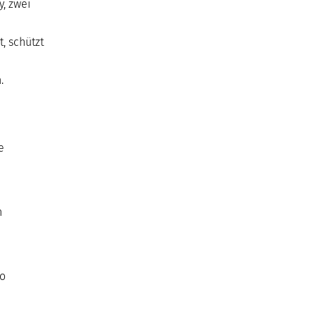
, zwei
, schützt
.
e
n
so