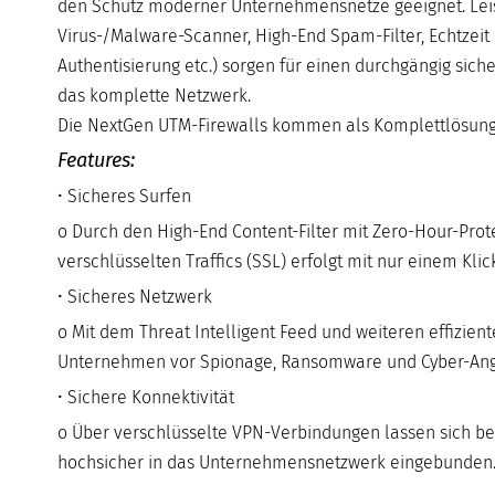
den Schutz moderner Unternehmensnetze geeignet. Leis
Virus-/Malware-Scanner, High-End Spam-Filter, Echtzeit 
Authentisierung etc.) sorgen für einen durchgängig sich
das komplette Netzwerk.
Die NextGen UTM-Firewalls kommen als Komplettlösung. 
Features:
• Sicheres Surfen
o Durch den High-End Content-Filter mit Zero-Hour-Prot
verschlüsselten Traffics (SSL) erfolgt mit nur einem Klic
• Sicheres Netzwerk
o Mit dem Threat Intelligent Feed und weiteren effizie
Unternehmen vor Spionage, Ransomware und Cyber-Angr
• Sichere Konnektivität
o Über verschlüsselte VPN-Verbindungen lassen sich bel
hochsicher in das Unternehmensnetzwerk eingebunden