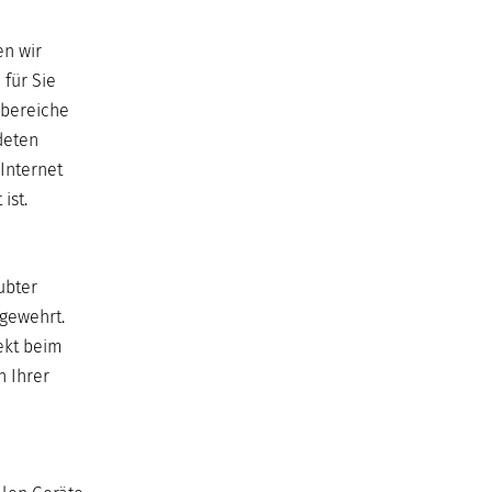
en wir
 für Sie
kbereiche
deten
 Internet
ist.
aubter
bgewehrt.
ekt beim
n Ihrer