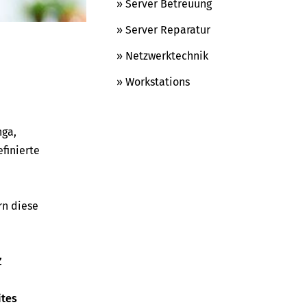
» Server Betreuung
» Server Reparatur
» Netzwerktechnik
» Workstations
nga,
finierte
rn diese
Z
ites