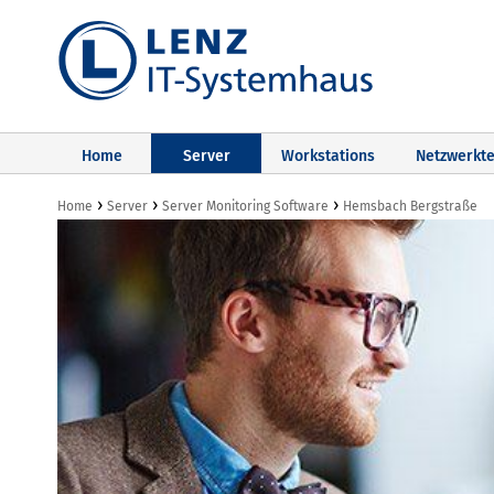
Home
Server
Workstations
Netzwerkte
›
›
›
Home
Server
Server Monitoring Software
Hemsbach Bergstraße