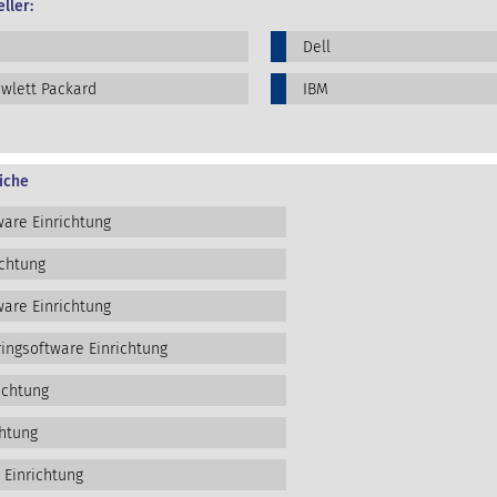
ller:
Dell
wlett Packard
IBM
iche
are Einrichtung
ichtung
are Einrichtung
ngsoftware Einrichtung
ichtung
htung
 Einrichtung