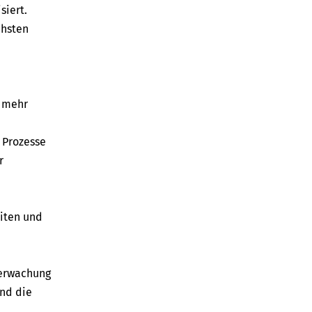
siert.
chsten
t mehr
 Prozesse
r
iten und
berwachung
nd die