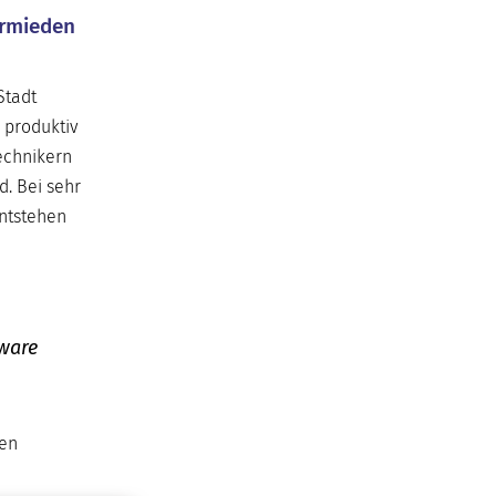
ermieden
Stadt
 produktiv
echnikern
d. Bei sehr
entstehen
tware
ten