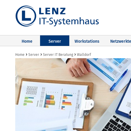
Home
Server
Workstations
Netzwerkte
›
›
›
Home
Server
Server IT Beratung
Walldorf