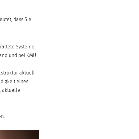
eutet, dass Sie
eraltete Systeme
tand und bei KMU
truktur aktuell
digkeit eines
 aktuelle
en.