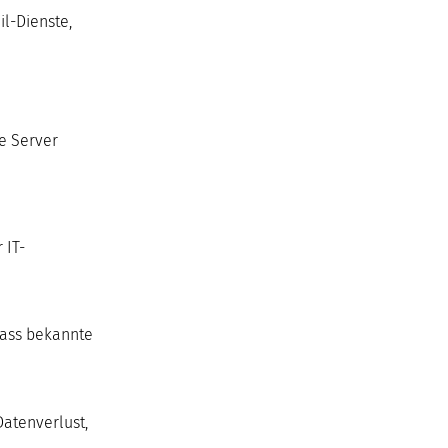
il-Dienste,
e Server
 IT-
dass bekannte
Datenverlust,