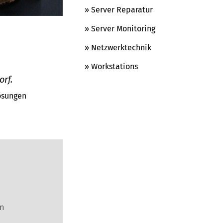
» Server Reparatur
» Server Monitoring
» Netzwerktechnik
» Workstations
orf.
Lösungen
en