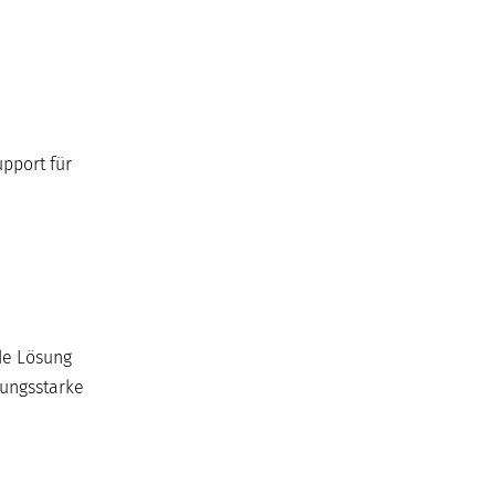
pport für
de Lösung
tungsstarke