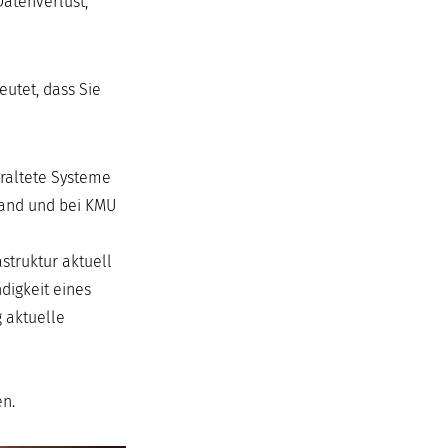
Datenverlust,
eutet, dass Sie
eraltete Systeme
tand und bei KMU
truktur aktuell
digkeit eines
 aktuelle
en.