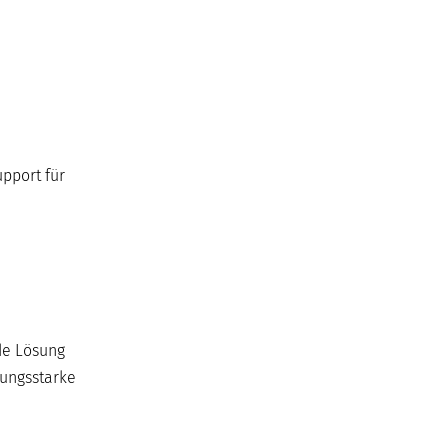
pport für
de Lösung
tungsstarke