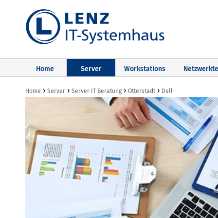
Home
Server
Workstations
Netzwerkte
›
›
›
›
Home
Server
Server IT Beratung
Otterstadt
Dell