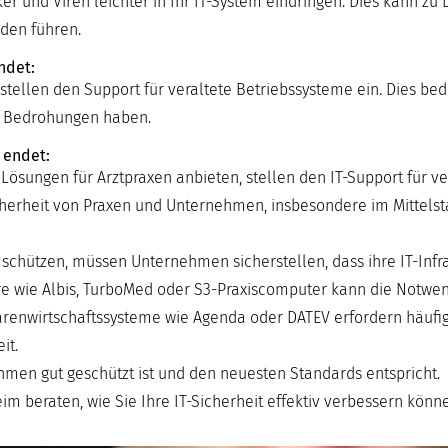
und Viren leichter in Ihr IT-System eindringen. Dies kann zu 
den führen.
ndet:
stellen den Support für veraltete Betriebssysteme ein. Dies bed
e Bedrohungen haben.
 endet:
 Lösungen für Arztpraxen anbieten, stellen den IT-Support für v
Sicherheit von Praxen und Unternehmen, insbesondere im Mittels
ützen, müssen Unternehmen sicherstellen, dass ihre IT-Infras
tware wie Albis, TurboMed oder S3-Praxiscomputer kann die Notwen
renwirtschaftssysteme wie Agenda oder DATEV erfordern häufig
it.
nehmen gut geschützt ist und den neuesten Standards entspricht.
m beraten, wie Sie Ihre IT-Sicherheit effektiv verbessern könn