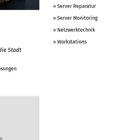
» Server Reparatur
» Server Monitoring
» Netzwerktechnik
» Workstations
die Stadt
Lösungen
en