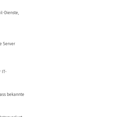
il-Dienste,
e Server
 IT-
dass bekannte