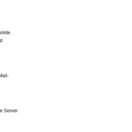
olide
nd
Mail-
ge Server