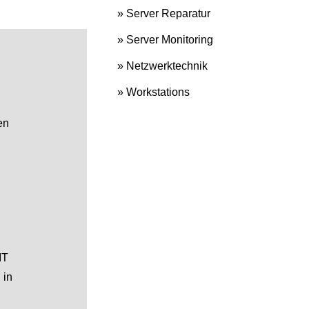
» Server Reparatur
» Server Monitoring
» Netzwerktechnik
» Workstations
en
IT
 in