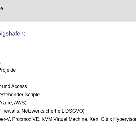
he
wigshafen:
e
Projekte
r und Access
stehender Scripte
 Azure, AWS)
Firewalls, Netzwerksicherheit, DSGVO)
er-V, Proxmox VE, KVM Virtual Machine, Xen, Citrix Hypervisor