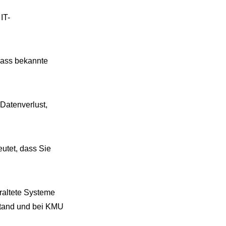
IT-
dass bekannte
Datenverlust,
eutet, dass Sie
eraltete Systeme
lstand und bei KMU