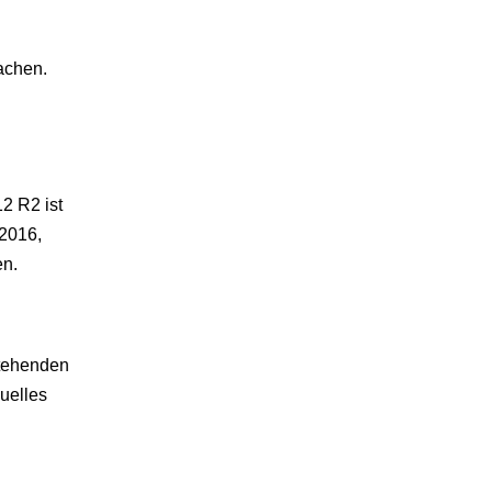
machen.
2 R2 ist
 2016,
en.
stehenden
uelles