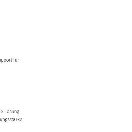
pport für
de Lösung
tungsstarke