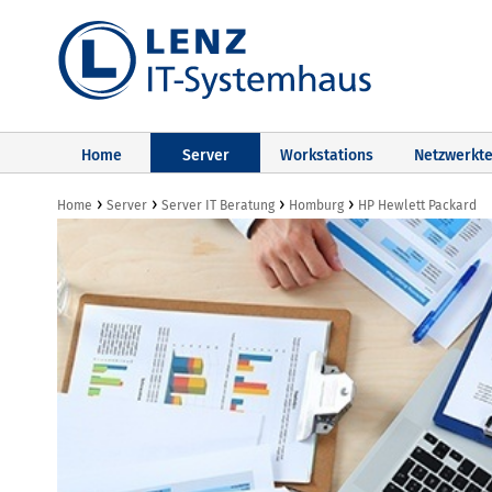
Home
Server
Workstations
Netzwerkte
›
›
›
›
Home
Server
Server IT Beratung
Homburg
HP Hewlett Packard