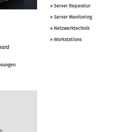
» Server Reparatur
» Server Monitoring
» Netzwerktechnik
» Workstations
kard
Lösungen
en