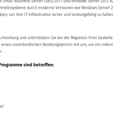
s Small Business Server (SBS) 2011 und Windows Server 2012 R2
-Betriebssysteme durch moderne Versionen wie Windows Server 2
n, um Ihre IT-Infrastruktur sicher und leistungsfähig zu halten
n Homburg und unterstützen Sie bei der Migration Ihrer besteh
 einen unverbindlichen Beratungstermin mit uns, um ein indivi
n.
Programme sind betroffen:
e)