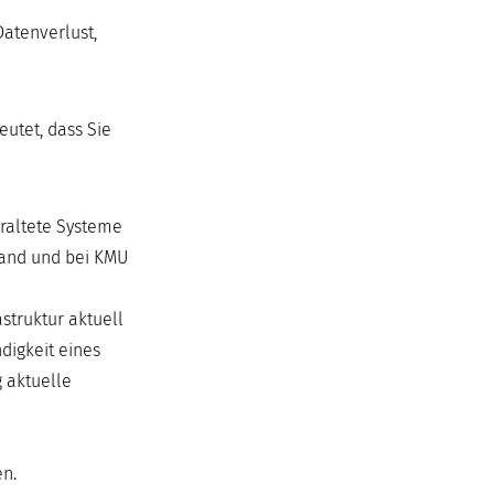
Datenverlust,
eutet, dass Sie
eraltete Systeme
tand und bei KMU
truktur aktuell
digkeit eines
 aktuelle
en.