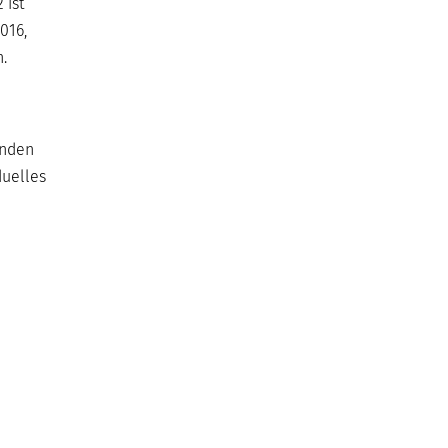
 ist
016,
.
enden
duelles