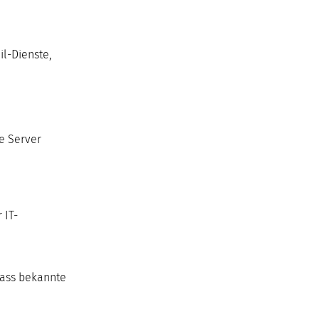
il-Dienste,
e Server
 IT-
dass bekannte