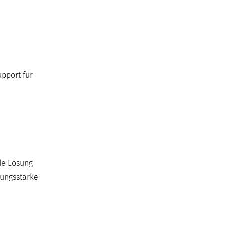
pport für
de Lösung
tungsstarke