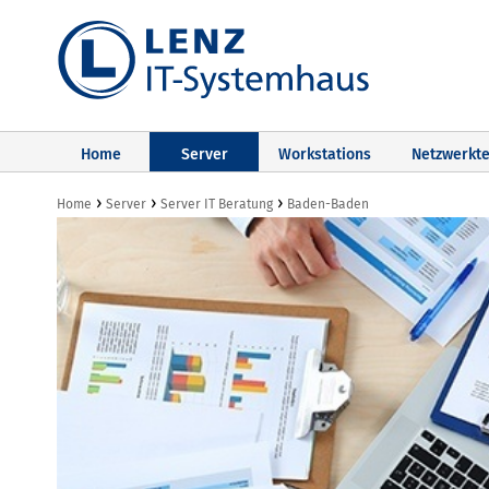
Home
Server
Workstations
Netzwerkte
›
›
›
Home
Server
Server IT Beratung
Baden-Baden