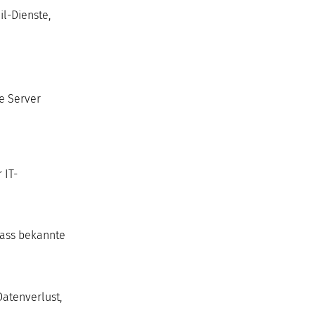
il-Dienste,
e Server
 IT-
dass bekannte
Datenverlust,