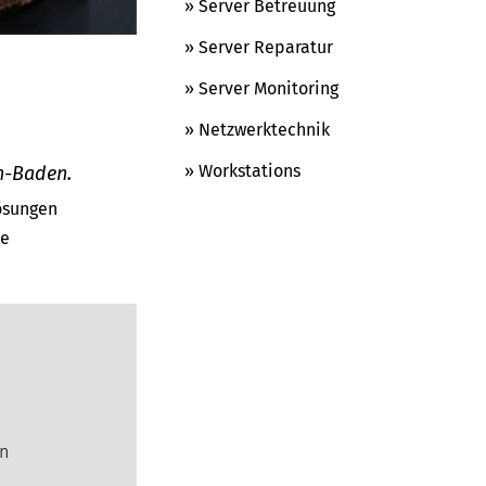
» Server Betreuung
» Server Reparatur
» Server Monitoring
» Netzwerktechnik
» Workstations
n-Baden.
Lösungen
le
en