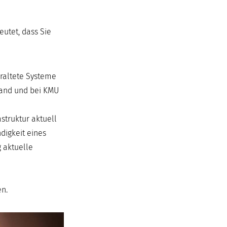
eutet, dass Sie
eraltete Systeme
tand und bei KMU
truktur aktuell
digkeit eines
 aktuelle
en.