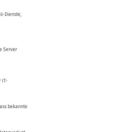
il-Dienste,
e Server
 IT-
dass bekannte