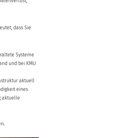
Datenverlust,
eutet, dass Sie
eraltete Systeme
tand und bei KMU
truktur aktuell
digkeit eines
 aktuelle
en.