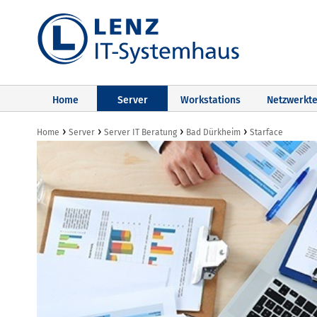
Home
Server
Workstations
Netzwerkte
›
›
›
›
Home
Server
Server IT Beratung
Bad Dürkheim
Starface