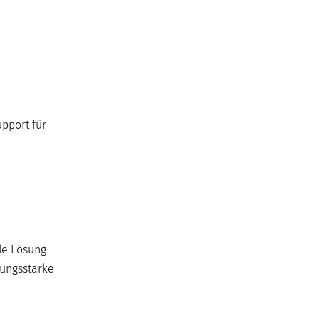
pport für
de Lösung
tungsstarke