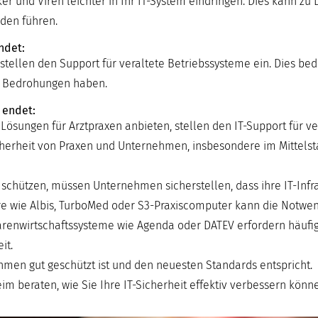
und Viren leichter in Ihr IT-System eindringen. Dies kann zu 
den führen.
ndet:
stellen den Support für veraltete Betriebssysteme ein. Dies bed
e Bedrohungen haben.
 endet:
 Lösungen für Arztpraxen anbieten, stellen den IT-Support für v
Sicherheit von Praxen und Unternehmen, insbesondere im Mittels
ützen, müssen Unternehmen sicherstellen, dass ihre IT-Infras
tware wie Albis, TurboMed oder S3-Praxiscomputer kann die Notwen
renwirtschaftssysteme wie Agenda oder DATEV erfordern häufig
it.
nehmen gut geschützt ist und den neuesten Standards entspricht.
m beraten, wie Sie Ihre IT-Sicherheit effektiv verbessern könn