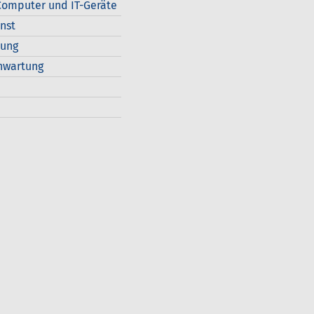
omputer und IT-Geräte
nst
dung
nwartung