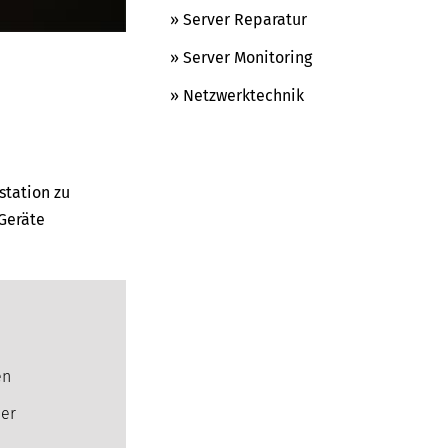
» Server Reparatur
» Server Monitoring
» Netzwerktechnik
station zu
Geräte
en
der