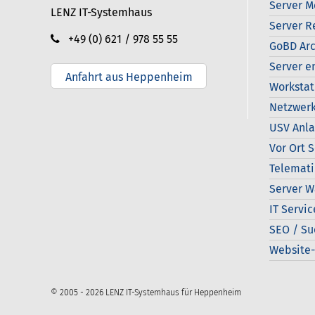
Server M
LENZ IT-Systemhaus
Server R
+49 (0) 621 / 978 55 55
GoBD Arc
Server e
Anfahrt aus Heppenheim
Workstat
Netzwerk
USV Anl
Vor Ort 
Telemati
Server W
IT Servic
SEO / S
Website-
© 2005 - 2026 LENZ IT-Systemhaus für Heppenheim