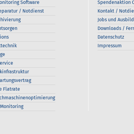
onitoring Software
Spendenaktion C
eparatur / Notdienst
Kontakt / Notdie
hivierung
Jobs und Ausbil
ntsorgen
Downloads / Fer
ions
Datenschutz
technik
Impressum
age
Service
kinfrastruktur
artungsvertrag
e Flatrate
uchmaschinenoptimierung
Monitoring