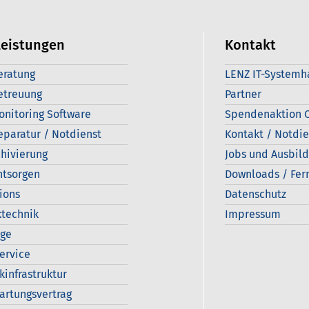
leistungen
Kontakt
eratung
LENZ IT-Systemh
etreuung
Partner
onitoring Software
Spendenaktion C
eparatur / Notdienst
Kontakt / Notdie
hivierung
Jobs und Ausbil
ntsorgen
Downloads / Fer
ions
Datenschutz
technik
Impressum
age
Service
kinfrastruktur
artungsvertrag