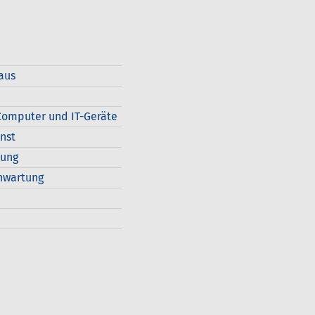
aus
omputer und IT-Geräte
nst
dung
nwartung