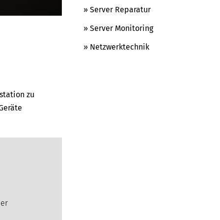
» Server Reparatur
» Server Monitoring
» Netzwerktechnik
station zu
Geräte
der