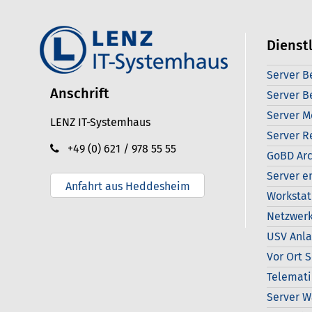
Dienst
Server B
Anschrift
Server B
Server M
LENZ IT-Systemhaus
Server R
+49 (0) 621 / 978 55 55
GoBD Arc
Server e
Anfahrt aus Heddesheim
Workstat
Netzwerk
USV Anl
Vor Ort 
Telemati
Server W