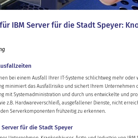
 für IBM Server für die Stadt Speyer: K
ung
usfallzeiten
hmen bei einem Ausfall Ihrer IT-Systeme schlichtweg mehr oder
ng minimiert das Ausfallrisiko und sichert Ihrem Unternehmen 
ung mit Systemadministration und durch uns entwickelte und p
 wie z.B. Hardwareverschleiß, ausgefallener Dienste, nicht errei
nden Serverkomponenten frühzeitig zu erkennen.
 Server für die Stadt Speyer
ner Unternehmen, Krankenhäuser, Ärzte und Industrie von IBM 