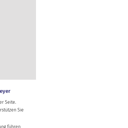
peyer
r Seite.
rstützen Sie
ung führen