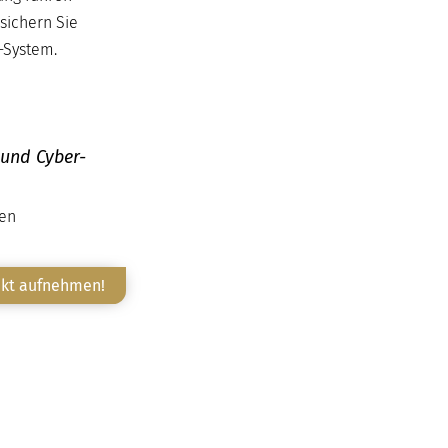
sichern Sie
T-System.
 und Cyber-
ten
akt aufnehmen!