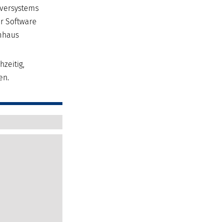
rversystems
r Software
emhaus
zeitig,
en.