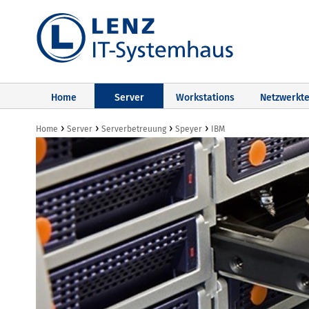
Home
Server
Workstations
Netzwerkte
›
›
›
›
Home
Server
Serverbetreuung
Speyer
IBM