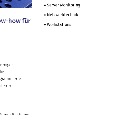
» Server Monitoring
» Netzwerktechnik
now-how für
» Workstations
 weniger
die
rogrammierte
chbarer
Server Wir haben