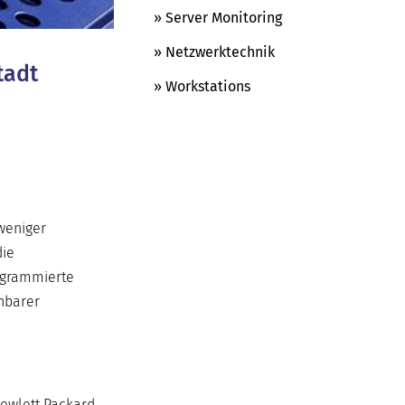
» Server Monitoring
» Netzwerktechnik
tadt
» Workstations
 weniger
die
rogrammierte
chbarer
Hewlett Packard