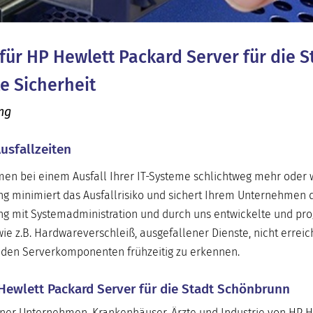
 für HP Hewlett Packard Server für die S
e Sicherheit
ung
usfallzeiten
hmen bei einem Ausfall Ihrer IT-Systeme schlichtweg mehr oder
ng minimiert das Ausfallrisiko und sichert Ihrem Unternehmen 
ung mit Systemadministration und durch uns entwickelte und p
 wie z.B. Hardwareverschleiß, ausgefallener Dienste, nicht errei
nden Serverkomponenten frühzeitig zu erkennen.
 Hewlett Packard Server für die Stadt Schönbrunn
ner Unternehmen, Krankenhäuser, Ärzte und Industrie von HP 