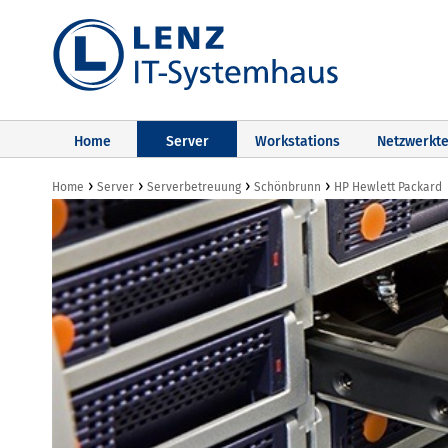
Home
Server
Workstations
Netzwerkte
›
›
›
›
Home
Server
Serverbetreuung
Schönbrunn
HP Hewlett Packard