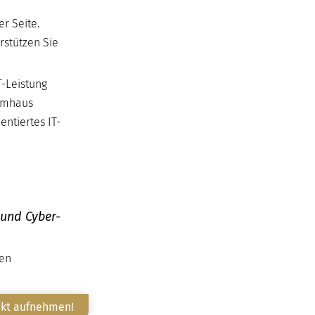
r Seite.
rstützen Sie
T-Leistung
temhaus
entiertes IT-
 und Cyber-
ten
akt aufnehmen!