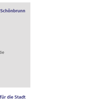
t Schönbrunn
die
für die Stadt