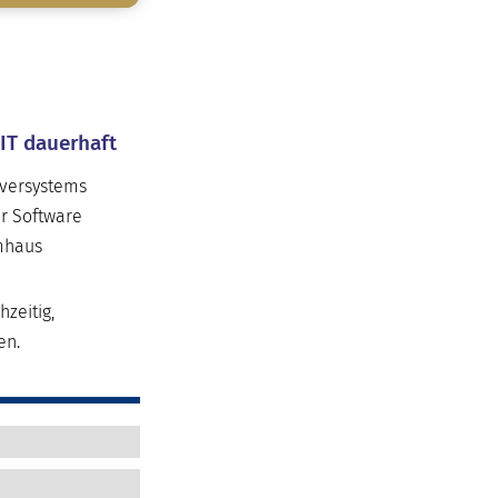
IT dauerhaft
rversystems
r Software
emhaus
zeitig,
en.