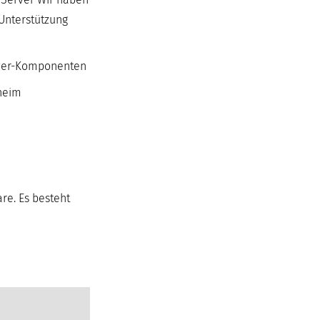
Unterstützung
erver-Komponenten
theim
re. Es besteht