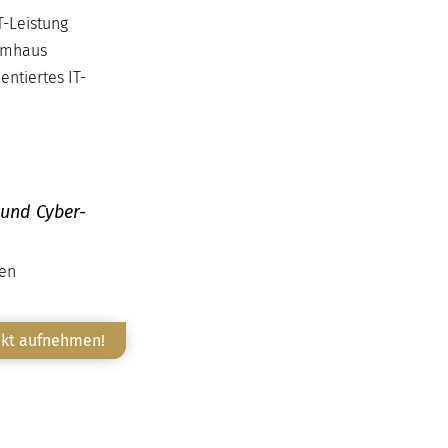
T-Leistung
temhaus
entiertes IT-
 und Cyber-
ten
akt aufnehmen!