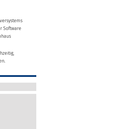
rversystems
r Software
emhaus
zeitig,
en.