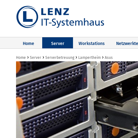
Home
Server
Workstations
Netzwerkte
›
›
›
›
Home
Server
Serverbetreuung
Lampertheim
Asus