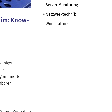
» Server Monitoring
» Netzwerktechnik
heim: Know-
» Workstations
 weniger
die
rogrammierte
chbarer
 Server Wir haben