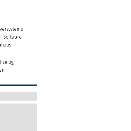
rversystems
r Software
emhaus
zeitig,
en.