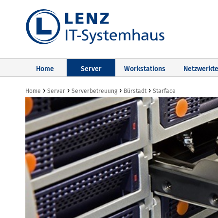
Home
Server
Workstations
Netzwerkte
›
›
›
›
Home
Server
Serverbetreuung
Bürstadt
Starface