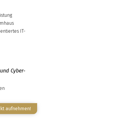
istung
temhaus
entiertes IT-
 und Cyber-
ten
akt aufnehmen!