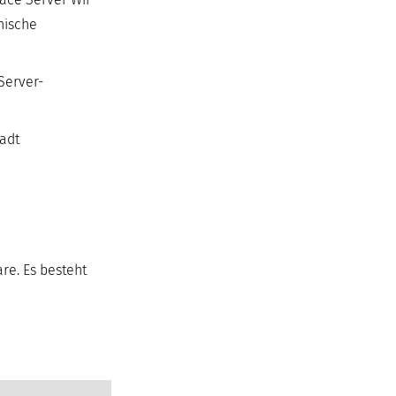
nische
Server-
tadt
re. Es besteht