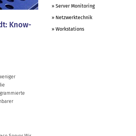
» Server Monitoring
» Netzwerktechnik
adt: Know-
» Workstations
 weniger
die
rogrammierte
chbarer
ace Server Wir