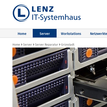
Home
Server
Workstations
Netzwerkte
›
›
›
Home
Server
Server Reparatur
Grünstadt