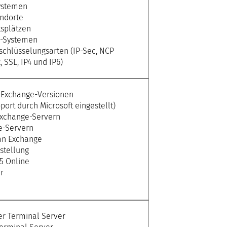
Systemen
ndorte
tsplätzen
N-Systemen
schlüsselungsarten (IP-Sec, NCP
SSL, IP4 und IP6)
r Exchange-Versionen
ort durch Microsoft eingestellt)
Exchange-Servern
e-Servern
an Exchange
stellung
65 Online
r
er Terminal Server