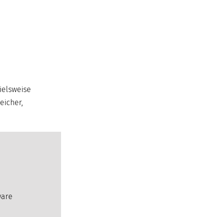
pielsweise
eicher,
ware