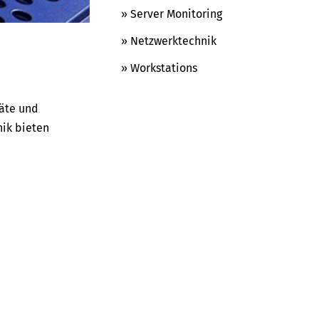
» Server Monitoring
» Netzwerktechnik
» Workstations
räte und
nik bieten