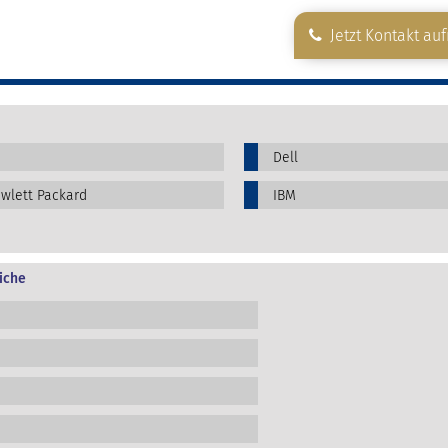
Jetzt Kontakt au
Dell
wlett Packard
IBM
iche