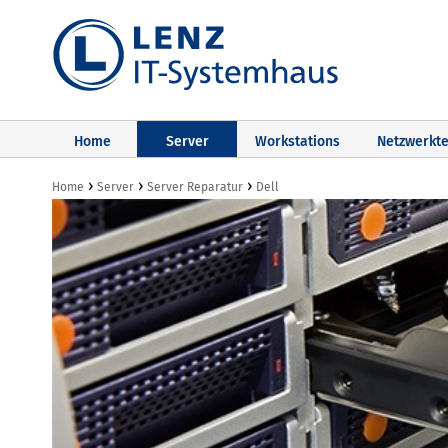
Home
Server
Workstations
Netzwerkte
›
›
›
Home
Server
Server Reparatur
Dell