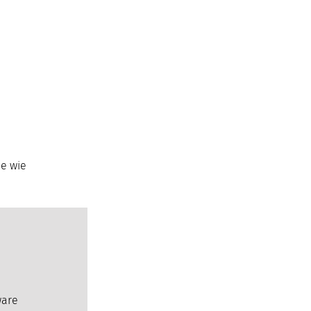
le wie
ware