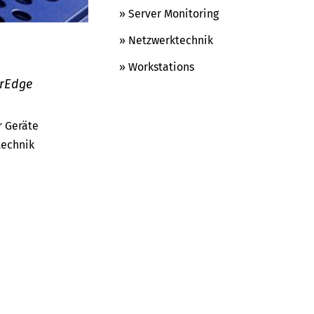
» Server Monitoring
» Netzwerktechnik
» Workstations
erEdge
r Geräte
technik