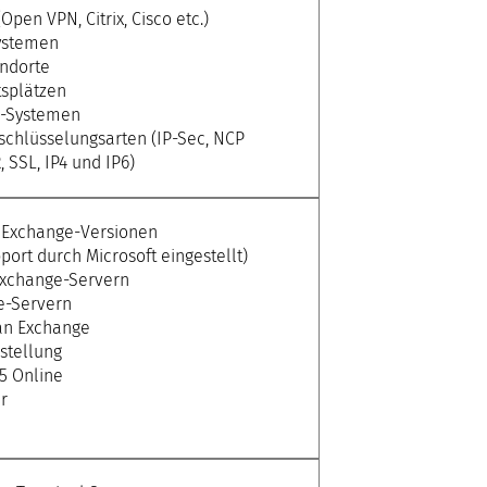
pen VPN, Citrix, Cisco etc.)
Systemen
ndorte
tsplätzen
N-Systemen
schlüsselungsarten (IP-Sec, NCP
SSL, IP4 und IP6)
r Exchange-Versionen
ort durch Microsoft eingestellt)
Exchange-Servern
e-Servern
an Exchange
stellung
65 Online
r