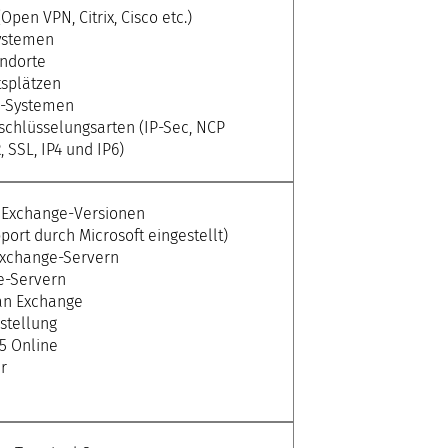
pen VPN, Citrix, Cisco etc.)
Systemen
ndorte
tsplätzen
N-Systemen
schlüsselungsarten (IP-Sec, NCP
SSL, IP4 und IP6)
r Exchange-Versionen
ort durch Microsoft eingestellt)
Exchange-Servern
e-Servern
an Exchange
stellung
65 Online
r