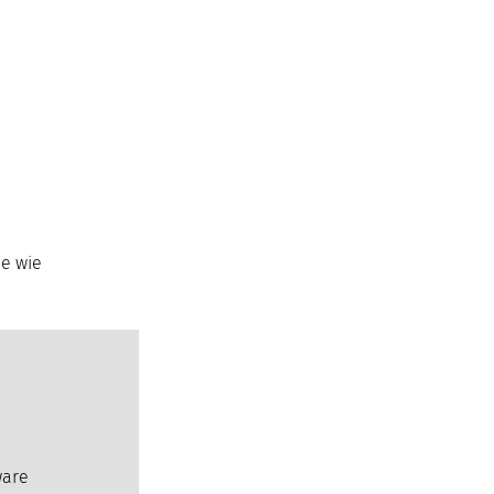
le wie
ware