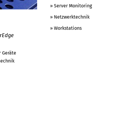
» Server Monitoring
» Netzwerktechnik
» Workstations
erEdge
r Geräte
technik