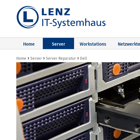
Home
Server
Workstations
Netzwerkte
›
›
›
Home
Server
Server Reparatur
Dell