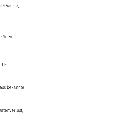
il-Dienste,
e Server
 IT-
dass bekannte
Datenverlust,