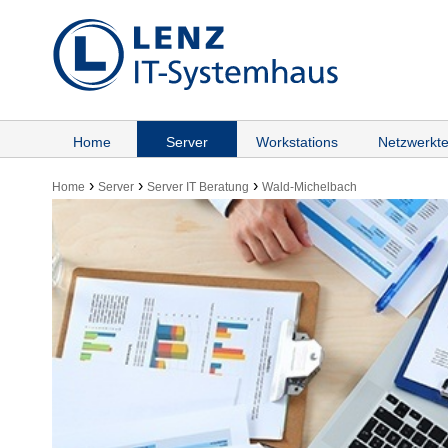
Home
Server
Workstations
Netzwerkte
›
›
›
Home
Server
Server IT Beratung
Wald-Michelbach