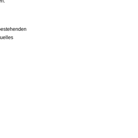
en.
 bestehenden
uelles