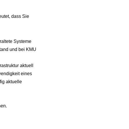
eutet, dass Sie
eraltete Systeme
lstand und bei KMU
struktur aktuell
wendigkeit eines
ig aktuelle
nen.