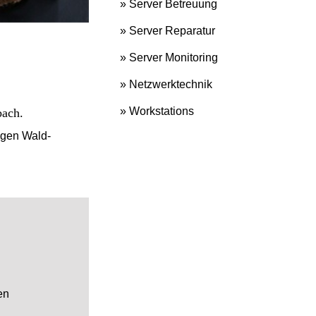
» Server Betreuung
» Server Reparatur
» Server Monitoring
» Netzwerktechnik
» Workstations
bach.
ngen Wald-
en