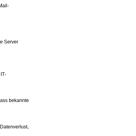
Mail-
ge Server
IT-
dass bekannte
Datenverlust,