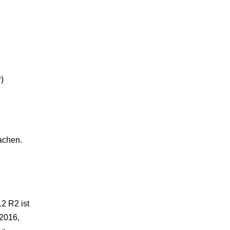
)
machen.
2 R2 ist
 2016,