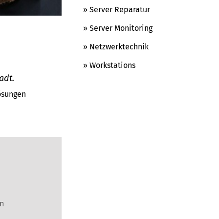
» Server Reparatur
» Server Monitoring
» Netzwerktechnik
» Workstations
adt.
Lösungen
en