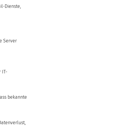
il-Dienste,
e Server
 IT-
dass bekannte
Datenverlust,