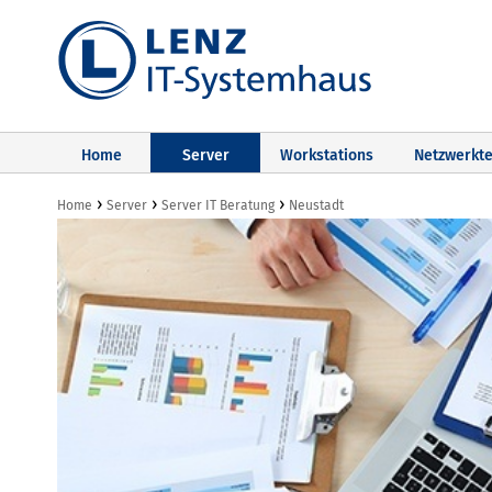
Home
Server
Workstations
Netzwerkte
›
›
›
Home
Server
Server IT Beratung
Neustadt