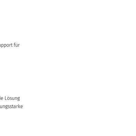
pport für
de Lösung
tungsstarke