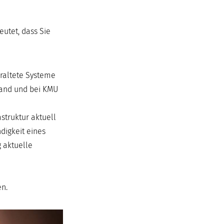
eutet, dass Sie
eraltete Systeme
tand und bei KMU
truktur aktuell
digkeit eines
 aktuelle
en.