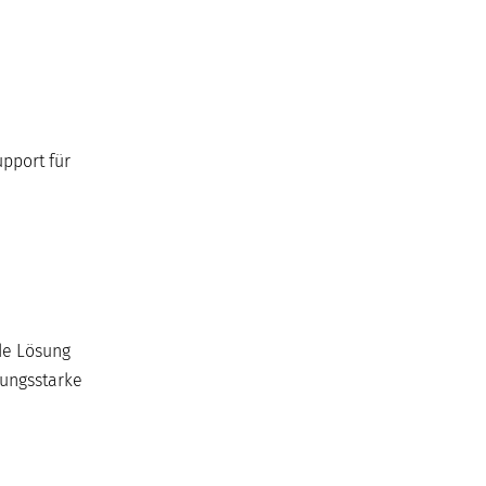
pport für
de Lösung
tungsstarke