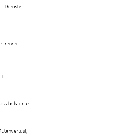
il-Dienste,
e Server
 IT-
dass bekannte
Datenverlust,