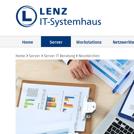
Home
Server
Workstations
Netzwerkte
›
›
›
Home
Server
Server IT Beratung
Neunkirchen