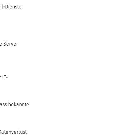
il-Dienste,
e Server
 IT-
dass bekannte
Datenverlust,