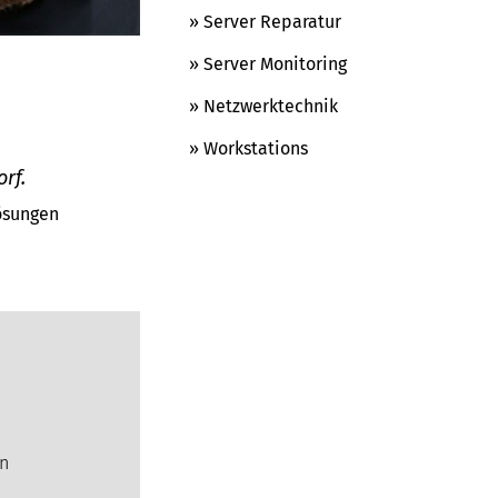
» Server Reparatur
» Server Monitoring
» Netzwerktechnik
» Workstations
rf.
Lösungen
en