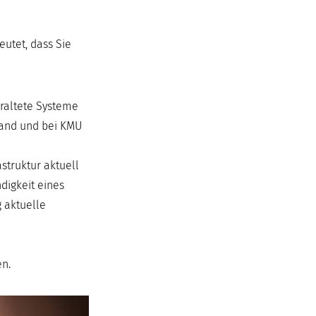
eutet, dass Sie
eraltete Systeme
tand und bei KMU
truktur aktuell
digkeit eines
 aktuelle
en.