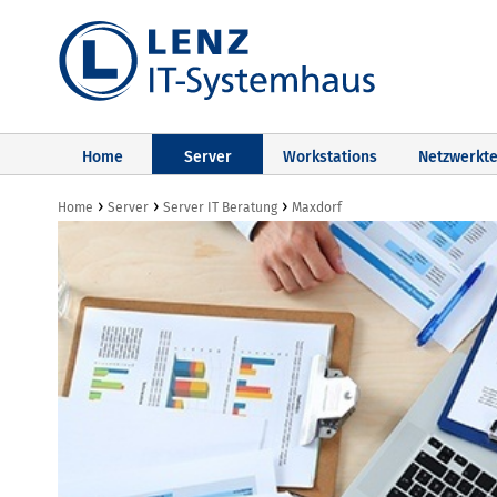
Home
Server
Workstations
Netzwerkte
›
›
›
Home
Server
Server IT Beratung
Maxdorf