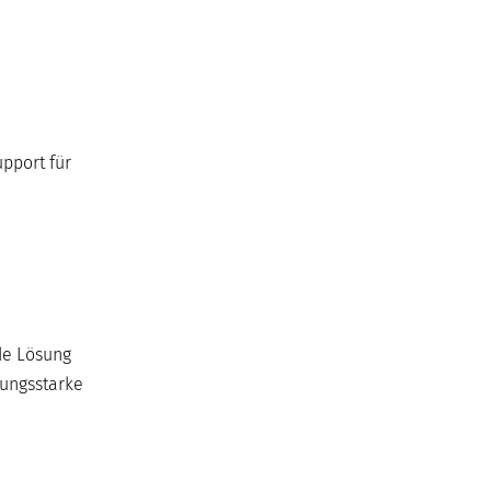
pport für
de Lösung
tungsstarke