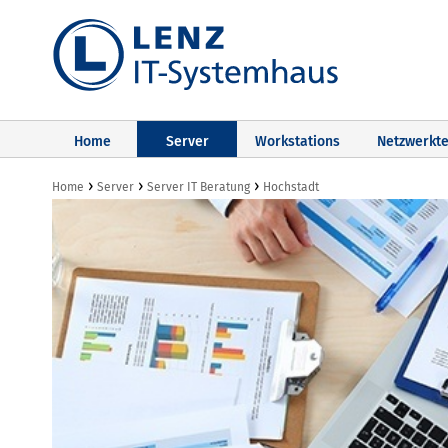
Home
Server
Workstations
Netzwerkte
›
›
›
Home
Server
Server IT Beratung
Hochstadt