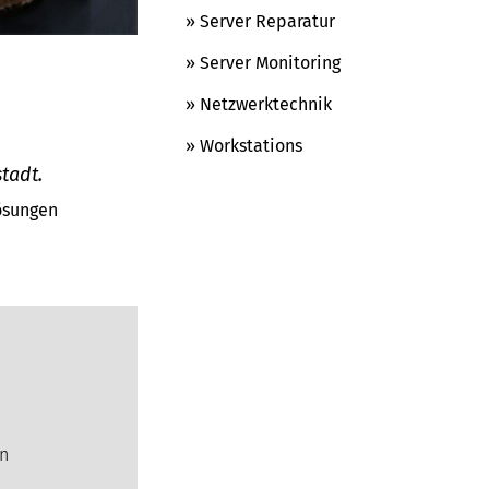
» Server Reparatur
» Server Monitoring
» Netzwerktechnik
» Workstations
tadt.
Lösungen
en