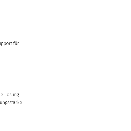
pport für
de Lösung
tungsstarke