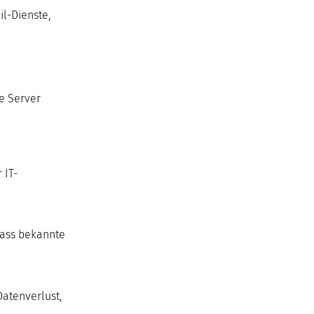
il-Dienste,
e Server
 IT-
dass bekannte
Datenverlust,