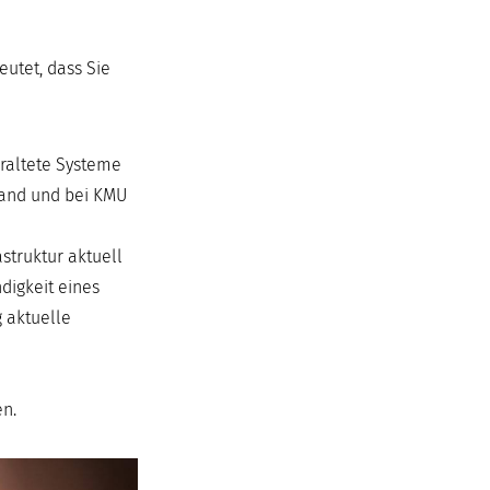
eutet, dass Sie
eraltete Systeme
tand und bei KMU
truktur aktuell
digkeit eines
 aktuelle
en.