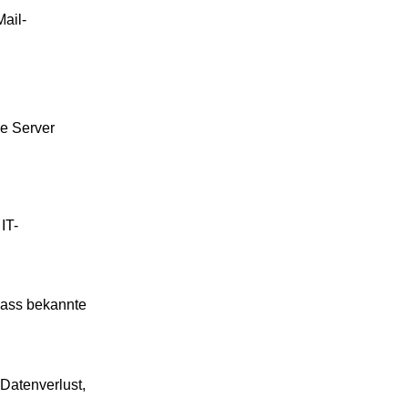
Mail-
ge Server
IT-
dass bekannte
Datenverlust,