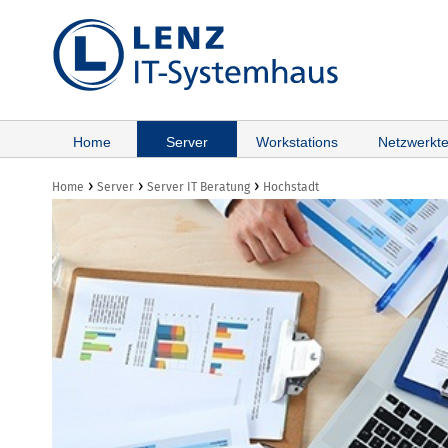
Home
Server
Workstations
Netzwerkte
›
›
›
Home
Server
Server IT Beratung
Hochstadt