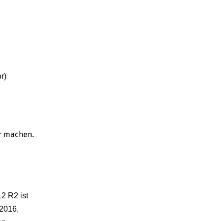
r)
er machen.
2 R2 ist
 2016,