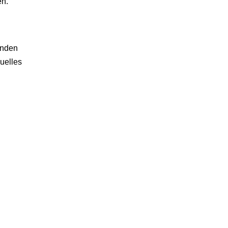
en.
enden
uelles