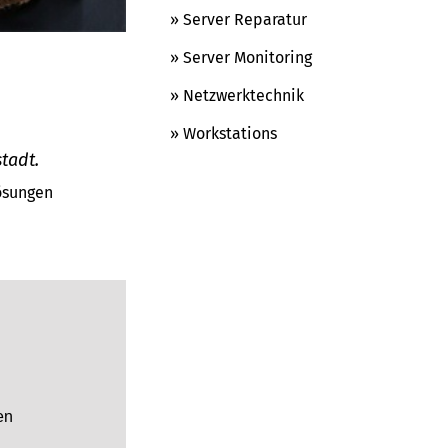
» Server Reparatur
» Server Monitoring
» Netzwerktechnik
» Workstations
tadt.
Lösungen
en