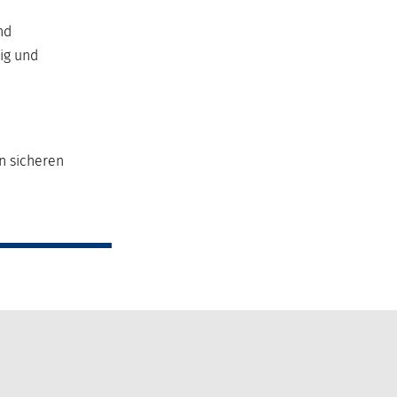
nd
ig und
in sicheren