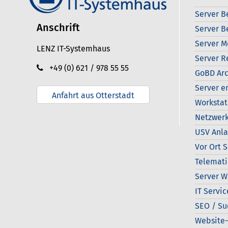
Server B
Anschrift
Server B
Server M
LENZ IT-Systemhaus
Server R
+49 (0) 621 / 978 55 55
GoBD Arc
Server e
Anfahrt aus Otterstadt
Workstat
Netzwerk
USV Anl
Vor Ort 
Telemati
Server W
IT Servic
SEO / S
Website-