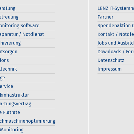
eratung
LENZ IT-Systemh
etreuung
Partner
onitoring Software
Spendenaktion C
eparatur / Notdienst
Kontakt / Notdie
hivierung
Jobs und Ausbil
ntsorgen
Downloads / Fer
ions
Datenschutz
technik
Impressum
age
Service
kinfrastruktur
artungsvertrag
e Flatrate
uchmaschinenoptimierung
Monitoring