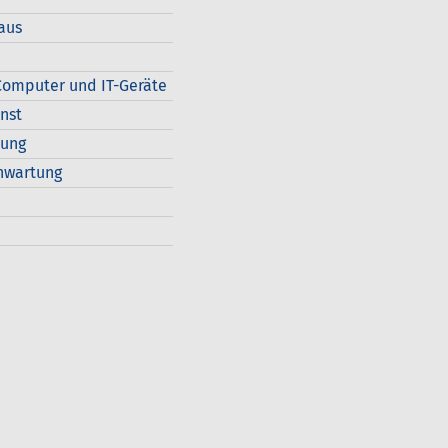
aus
omputer und IT-Geräte
nst
dung
nwartung