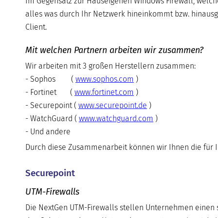
Im Gegensatz zur Hauseigenen Windows Firewall, welch
alles was durch Ihr Netzwerk hineinkommt bzw. hinausge
Client.
Mit welchen Partnern arbeiten wir zusammen?
Wir arbeiten mit 3 großen Herstellern zusammen:
- Sophos (
www.sophos.com
)
- Fortinet (
www.fortinet.com
)
- Securepoint (
www.securepoint.de
)
- WatchGuard (
www.watchguard.com
)
- Und andere
Durch diese Zusammenarbeit können wir Ihnen die für 
Securepoint
UTM-Firewalls
Die NextGen UTM-Firewalls stellen Unternehmen einen si