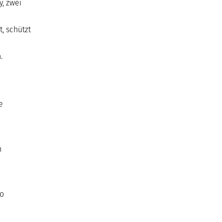
, zwei
, schützt
.
e
n
so