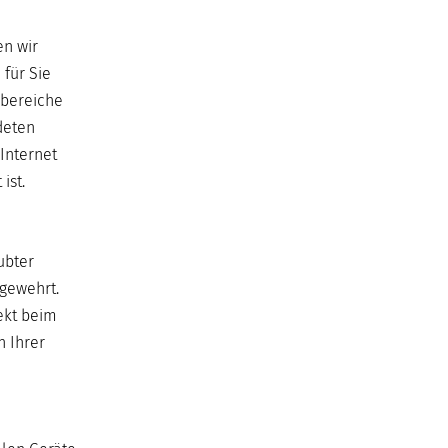
en wir
 für Sie
kbereiche
deten
 Internet
ist.
aubter
bgewehrt.
ekt beim
n Ihrer