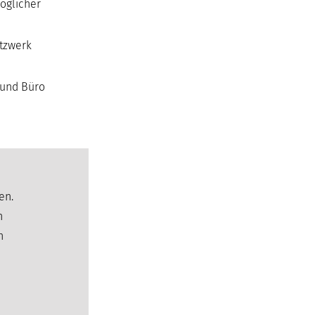
möglicher
etzwerk
 und Büro
en.
n
h