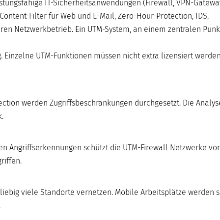
tungsfähige IT-Sicherheitsanwendungen (Firewall, VPN-Gateway
Content-Filter für Web und E-Mail, Zero-Hour-Protection, IDS,
eren Netzwerkbetrieb. Ein UTM-System, an einem zentralen Punkt
Einzelne UTM-Funktionen müssen nicht extra lizensiert werden
ection werden Zugriffsbeschränkungen durchgesetzt. Die Analys
k.
nten Angriffserkennungen schützt die UTM-Firewall Netzwerke vo
iffen.
iebig viele Standorte vernetzen. Mobile Arbeitsplätze werden 
.