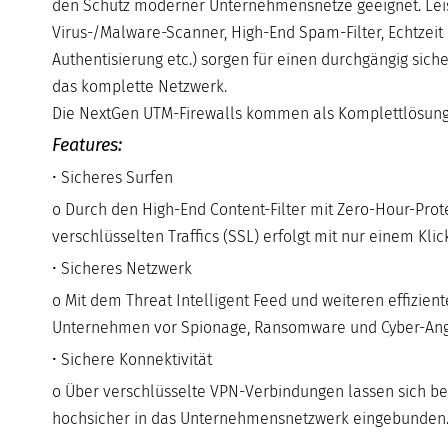
den Schutz moderner Unternehmensnetze geeignet. Leis
Virus-/Malware-Scanner, High-End Spam-Filter, Echtzeit 
Authentisierung etc.) sorgen für einen durchgängig sich
das komplette Netzwerk.
Die NextGen UTM-Firewalls kommen als Komplettlösung. 
Features:
• Sicheres Surfen
o Durch den High-End Content-Filter mit Zero-Hour-Prot
verschlüsselten Traffics (SSL) erfolgt mit nur einem Klic
• Sicheres Netzwerk
o Mit dem Threat Intelligent Feed und weiteren effizie
Unternehmen vor Spionage, Ransomware und Cyber-Angr
• Sichere Konnektivität
o Über verschlüsselte VPN-Verbindungen lassen sich bel
hochsicher in das Unternehmensnetzwerk eingebunden