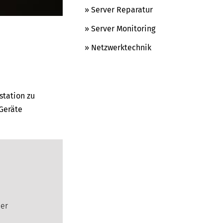
» Server Reparatur
» Server Monitoring
» Netzwerktechnik
station zu
Geräte
der