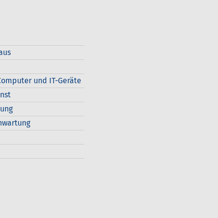
aus
omputer und IT-Geräte
nst
dung
nwartung