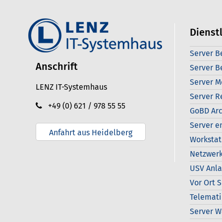
Dienst
Server B
Anschrift
Server B
Server M
LENZ IT-Systemhaus
Server R
+49 (0) 621 / 978 55 55
GoBD Arc
Server e
Anfahrt aus Heidelberg
Workstat
Netzwerk
USV Anl
Vor Ort 
Telemati
Server W