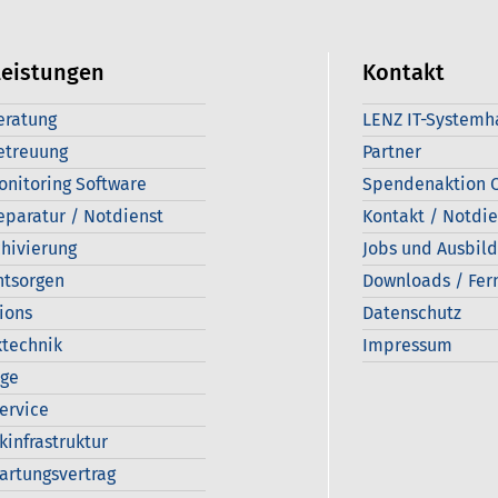
leistungen
Kontakt
eratung
LENZ IT-Systemh
etreuung
Partner
onitoring Software
Spendenaktion C
eparatur / Notdienst
Kontakt / Notdie
hivierung
Jobs und Ausbil
ntsorgen
Downloads / Fer
ions
Datenschutz
technik
Impressum
age
Service
kinfrastruktur
artungsvertrag